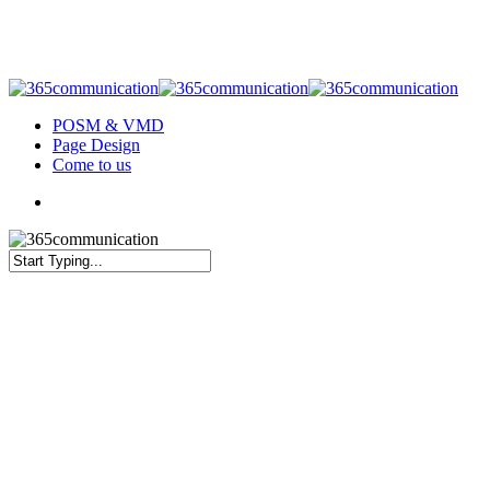
Skip
to
main
content
Menu
POSM & VMD
Page Design
Come to us
Menu
Close
Search